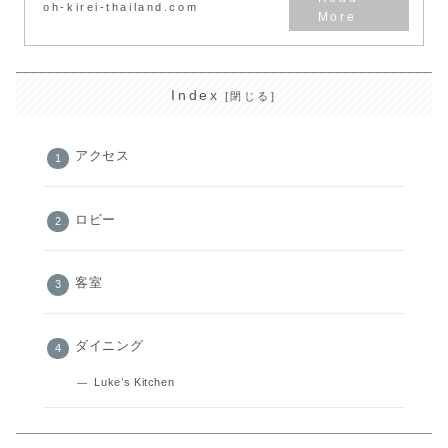
oh-kirei-thailand.com
:
Index
【タ
イ
アクセス
国
外
旅
ロビー
行】
Kimpton
Margot
客室
Sydney
宿
ダイニング
泊
記
Luke’s Kitchen