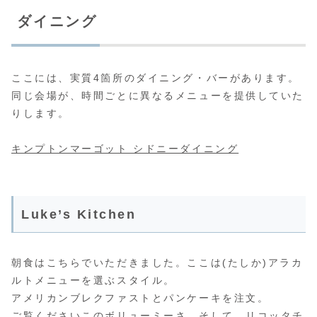
ダイニング
ここには、実質4箇所のダイニング・バーがあります。
同じ会場が、時間ごとに異なるメニューを提供していた
りします。
:
キンプトンマーゴット シドニーダイニング
【タ
イ
国
Luke’s Kitchen
外
旅
行】
朝食はこちらでいただきました。ここは(たしか)アラカ
Kimpton
ルトメニューを選ぶスタイル。
Margot
アメリカンブレクファストとパンケーキを注文。
Sydney
ご覧くださいこのボリューミーさ、そして、リコッタチ