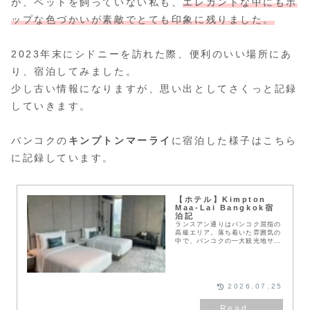
が、ペットを飼っていない私も、
エレガントな中にもポ
ップな色づかいが素敵でとても印象に残りました。
2023年末にシドニーを訪れた際、便利のいい場所にあ
り、宿泊してみました。
少し古い情報になりますが、思い出としてさくっと記録
していきます。
バンコクの
キンプトンマーライ
に宿泊した様子はこちら
に記録しています。
【ホテル】Kimpton
Maa-Lai Bangkok宿
泊記
ランスアン通りはバンコク屈指の
高級エリア。落ち着いた雰囲気の
中で、バンコクの一大観光地サイ
アムにもアクセスが良く、旅行者
にもおすすめできるエリアです。
このホテルは、高級モールVelaa
Sindhorn Village とドイツ系高
級ホテルSindorn Kempinskiに
2026.07.25
隣接しています。