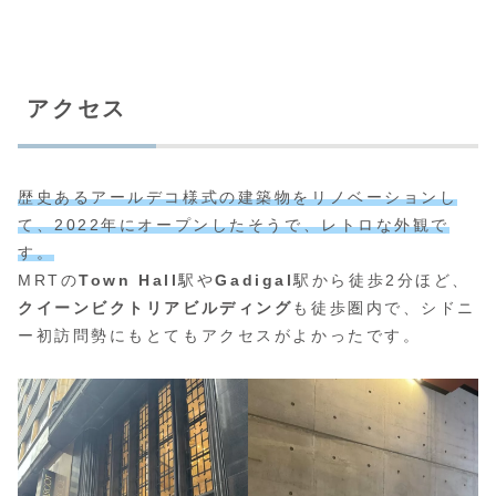
アクセス
歴史あるアールデコ様式の建築物をリノベーションし
て、2022年にオープンしたそうで、レトロな外観で
す。
MRTの
Town Hall
駅や
Gadigal
駅から徒歩2分ほど、
クイーンビクトリアビルディング
も徒歩圏内で、シドニ
ー初訪問勢にもとてもアクセスがよかったです。