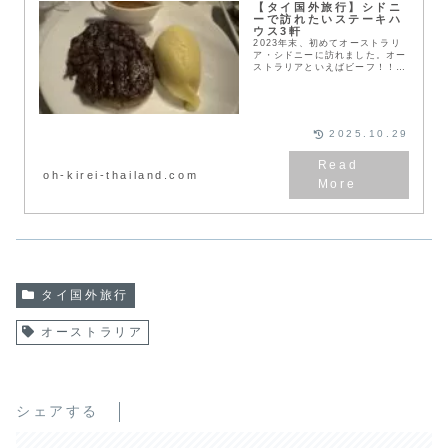
【タイ国外旅行】シドニ
ーで訪れたいステーキハ
ウス3軒
2023年末、初めてオーストラリ
ア・シドニーに訪れました。オー
ストラリアといえばビーフ！！と
いうことで、お肉大好きな私は、
短い旅期間でしたが、とにかく美
味いステーキを求めて歩き回りま
した。少し古い情報...
2025.10.29
oh-kirei-thailand.com
:
【タ
タイ国外旅行
イ
国
オーストラリア
外
旅
行】
シェアする
Kimpton