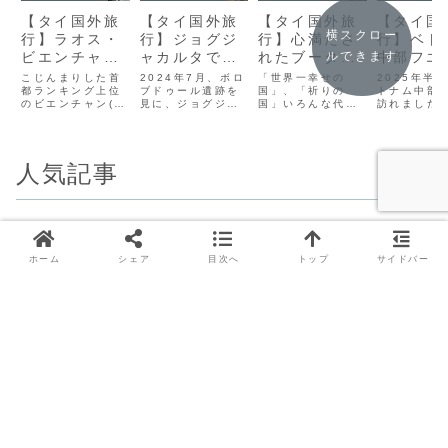
【タイ国外旅
【タイ国外旅
【タイ国外旅
【タイ国
横スクロー
行】ラオス・
行】ジョグジ
行】心満たさ
行】ベト
ビエンチャン
ャカルタでジ
れたブータン
中部フエ
ルできます
で宿泊したホ
ャランジャラ
旅のキロク
ってよか
こじんまりした首
2024年7月、ボロ
「世界一幸せの
2025年半
テルレポ
都ランキング上位
ン
ブドゥール遺跡を
国」、「祈りの
レストラ
トナム中部
のビエンチャン(汚
見に、ジョグジャ
国」いろんな代名
訪れました
カフェ
綺麗ハンター調
カルタに行ってき
詞があるブータン
ナム最後の
べ)。5つ星ホテル
ました。ボロブド
王国。王様と王女
なった阮朝
は少なく、インタ
ゥール遺跡だけで
様が美男美女とい
群が、世界
ーナショナルホテ
はない、魅力あふ
うこと以外、あま
登録されて
人気記事
ルグループもあま
れる街でお気に入
り知らなかったこ
す。1泊2日
りありませんでし
りスポットがたく
の国に、2024年
旅行でした
たが、近年少しず
さんできました。
10月頃訪れてみま
味しいもの
つ増えています。
ここでは、観光し
した。とっても心
気良きカフ
老舗から、お手頃
に行った場所につ
に残る素敵な旅に
くさんあっ
宿から、最近オー
いて記録していま
なったので、記録
記録してお
プンした新しいホ
す。
しておきたいと思
す。フエで
ホーム
シェア
目次へ
トップ
サイドバー
テルまで、これま
います。
たホテルAzer
でに宿泊したホテ
ルを簡単に記録し
ておきたいと思い
ます。
【ホテル】Dusit Thani
【タイ国外旅行】ビエン
Bangkok宿泊記～客
チャンでおすすめしたい
室・クラブラウンジ・朝
レストラン9軒
食レビュー～
【タイ国外旅行】シ
【タイ国外旅行】