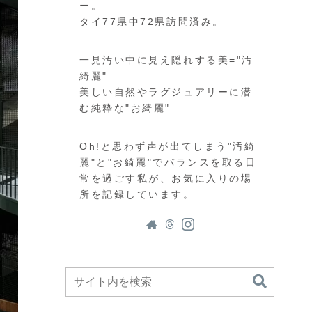
ー。
タイ77県中72県訪問済み。
一見汚い中に見え隠れする美="汚
綺麗"
美しい自然やラグジュアリーに潜
む純粋な"お綺麗"
Oh!と思わず声が出てしまう"汚綺
麗"と"お綺麗"でバランスを取る日
常を過ごす私が、お気に入りの場
所を記録しています。