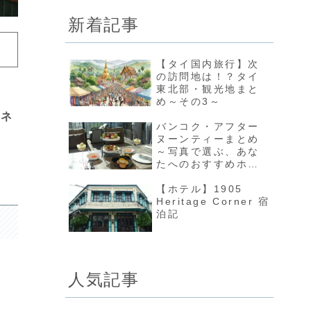
新着記事
【タイ国内旅行】次
の訪問地は！？タイ
東北部・観光地まと
め～その3～
チネ
バンコク・アフター
ヌーンティーまとめ
～写真で選ぶ、あな
たへのおすすめホテ
ル～（2026年更新）
【ホテル】1905
Heritage Corner 宿
泊記
人気記事