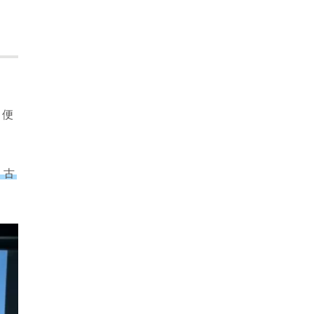
る便
も古