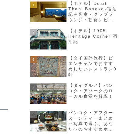
【ホテル】Dusit
Thani Bangkok宿泊
記～客室・クラブラ
ウンジ・朝食レビュ
ー～
【ホテル】1905
Heritage Corner 宿
泊記
【タイ国外旅行】ビ
エンチャンでおすす
めしたいレストラン9
軒
【タイグルメ】バン
コク・アソークのロ
ーカル食堂を解説！
バンコク・アフター
ヌーンティーまとめ
～写真で選ぶ、あな
たへのおすすめホテ
ル～（2026年更新）