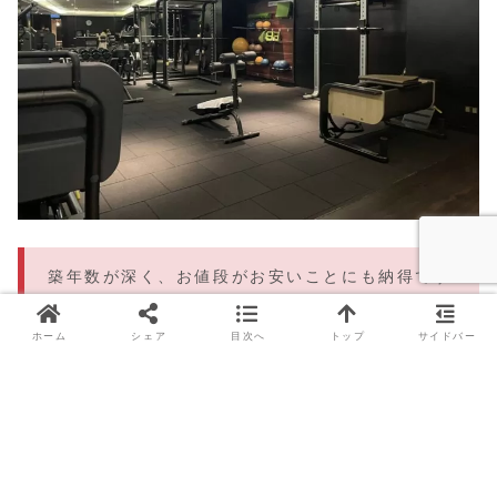
築年数が深く、お値段がお安いことにも納得です
が、清潔に保たれていますし、クラシックな雰囲
気も楽しめました。スタッフさんのホスピタリテ
ホーム
シェア
目次へ
トップ
サイドバー
ィもグッドで、満足な滞在になりました！
📅 早速このホテルを予約する