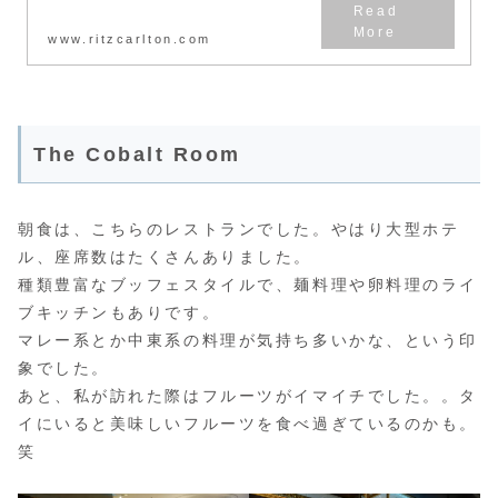
www.ritzcarlton.com
:
【タ
The Cobalt Room
イ
国
外
朝食は、こちらのレストランでした。やはり大型ホテ
旅
ル、座席数はたくさんありました。
行】
種類豊富なブッフェスタイルで、麺料理や卵料理のライ
The
ブキッチンもありです。
Ritz-
マレー系とか中東系の料理が気持ち多いかな、という印
Carlton,
象でした。
Kuala
あと、私が訪れた際はフルーツがイマイチでした。。タ
Lumpur
イにいると美味しいフルーツを食べ過ぎているのかも。
Malaysia
笑