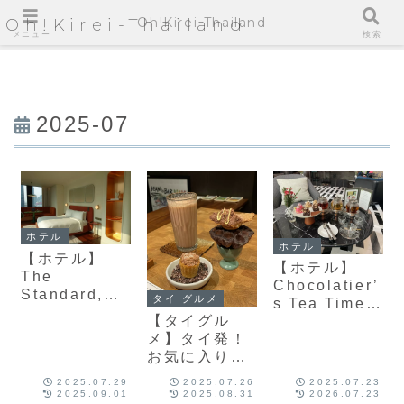
Oh!Kirei-Thailand
Oh!Kirei-Thailand
メニュー
検索
2025-07
ホテル
ホテル
【ホテル】
【ホテル】
The
Chocolatier’
Standard,
タイ グルメ
s Tea Time
Bangkok
【タイグル
レビュー
Mahanakhon
メ】タイ発！
InterContine
宿泊記
お気に入りの
ntal
クラフトチョ
Bangkok
2025.07.29
2025.07.26
2025.07.23
コレート屋さ
Sukhumvit
2025.09.01
2025.08.31
2026.07.23