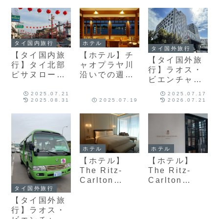
ん5軒
タイ国内旅行
ホテル
タイ国外旅行
【タイ国内旅
【ホテル】チ
【タイ国外旅
行】タイ北部
ャオプラヤ川
行】ラオス・
ピサヌローク
沿いでの週末
ビエンチャン
県 ナレース
プチトリッ
で宿泊したホ
アン大王の故
プ Baan
2025.07.21
2025.07.17
テルレポ
2025.08.31
2025.07.19
2026.07.21
郷で華僑コミ
Manee
ュニティを感
Bangkok 宿
じる旅
泊記
ホテル
ホテル
【ホテル】
【ホテル】
The Ritz-
The Ritz-
Carlton
Carlton
タイ国外旅行
Bangkok宿泊
Spa,Bangko
記
kレビュー
【タイ国外旅
行】ラオス・