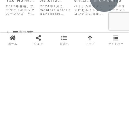
Yao Noi宿泊
Astoria
ental
s Tea T
ルできます
記～その2～
Bangkokアフ
Danang Sun
レビュ
2023年春頃、プ
2024年1月に、
ベトナム中部ダナ
2024年末
ーケットのシック
タヌーンティ
Woldorf Astoria
Peninsula 宿
ンにあるインター
InterCo
ターコンチ
スセンシズ ヤオ
Bangkokの
コンチネンタルダ
ルバンコク
ーレビュー
泊記
ental
ノイリゾートを訪
Peacock Alley
ナンの宿泊記で
ビットのTh
Bangko
れました。少し古
でアフタヌーンテ
す。お部屋、レス
Lobbyで
い情報になります
ィーに行ってきま
トラン、ラウンジ
ヌーンティ
Sukhumv
が、素晴らしいリ
した。ウォルドー
を中心に紹介しま
きた記録で
人気記事
ゾート体験になっ
フアストリアは、
す。
2023年12
たので、記録して
ヒルトングループ
ープンした
おきたいと思いま
の最上級ブランド
いホテルで
ホーム
シェア
目次へ
トップ
サイドバー
す。今回は、ダイ
だそうで、ホテル
意外にもお
ニング、スパを含
の外観からもラグ
しめました
む共用エリアにつ
ジュアリーがあふ
ルの宿泊に
いて書いていきた
れていました。日
は、こちら
いと思います。
本には未上陸のホ
していま...
テルです。
【ホテル】Dusit Thani
【ホテル】1905
Bangkok宿泊記～客
Heritage Corner 宿泊
室・クラブラウンジ・朝
記
食レビュー～
【タイグルメ】バン
【ホテル】タイ北部
コクエリア別！おす
チェンライ県メーサ
すめカフェ(タラー
ロンのイチオシホテ
トノーイその1)
ル Phu Chaisai