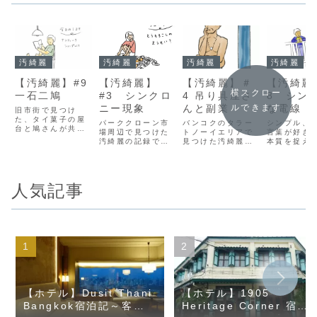
汚綺麗
汚綺麗
汚綺麗
汚綺麗
【汚綺麗】#9
【汚綺麗】
【汚綺麗】＃
【汚綺麗
横スクロー
一石二鳩
#3 シンクロ
4 吊り具屋さ
8 シン
ニー現象
んと副業
な電線
ルできます
旧市街で見つけ
た、タイ菓子の屋
パーククローン市
バンコクのタラー
シンプル、
台と鳩さんが共存
場周辺で見つけた
トノーイエリアで
言葉が好き
する風景。その横
汚綺麗の記録で
見つけた汚綺麗で
本質を捉え
にある、カノムジ
す。Hor Samut
す。本当はあまり
ンプルな思
ーンハイラムゴー
レストランも紹介
教えたくない、フ
お気に入りの
ルン（ขนมจีนไห
しています。
ライドチキン屋さ
を着回すか
หลำโหหลุ่น）の麺
んも紹介していま
ンプルなク
料理もとても美味
人気記事
す。
ット。余計
しかったです。
は入れない
と塩ベース
プルな食事
コクでお馴
無数の電線
合う#脅威
線 も、削
せばこんな
プルになる
できるんだ
しました。
【ホテル】Dusit Thani
【ホテル】1905
Bangkok宿泊記～客
Heritage Corner 宿泊