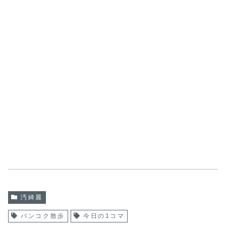
汚綺麗
バンコク散歩
今日の1コマ