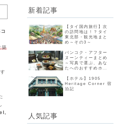
新着記事
【タイ国内旅行】次
部コ
の訪問地は！？タイ
東北部・観光地まと
め～その3～
建築
バンコク・アフター
ヌーンティーまとめ
～写真で選ぶ、あな
たへのおすすめホテ
です
ル～（2026年更新）
【ホテル】1905
Heritage Corner 宿
泊記
た
し
el,
人気記事