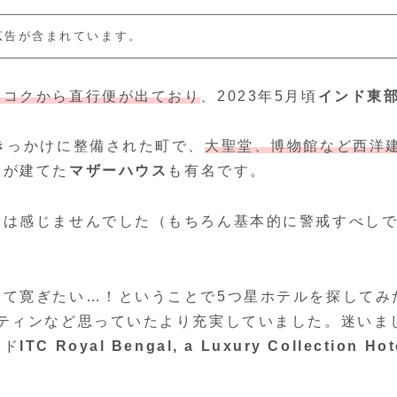
広告が含まれています。
ンコクから直行便が出ており
、2023年5月頃
インド東
きっかけに整備された町で、
大聖堂、博物館など西洋
サが建てた
マザーハウス
も有名です。
険は感じませんでした（もちろん基本的に警戒すべし
して寛ぎたい…！ということで5つ星ホテルを探してみ
ティンなど思っていたより充実していました。迷いま
ンド
ITC Royal Bengal, a Luxury Collection Hot