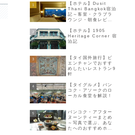
【ホテル】Dusit
Thani Bangkok宿泊
記～客室・クラブラ
ウンジ・朝食レビュ
ー～
【ホテル】1905
Heritage Corner 宿
泊記
【タイ国外旅行】ビ
エンチャンでおすす
めしたいレストラン9
軒
【タイグルメ】バン
コク・アソークのロ
ーカル食堂を解説！
バンコク・アフター
ヌーンティーまとめ
～写真で選ぶ、あな
たへのおすすめホテ
ル～（2026年更新）