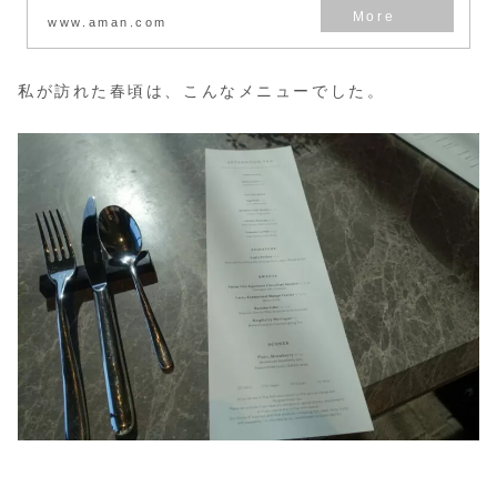
www.aman.com
:
私が訪れた春頃は、こんなメニューでした。
【ホ
テ
ル】
Aman
Nai
Lert
Bangkok
ア
フ
タ
ー
ヌ
ー
ン