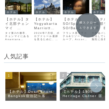
ホテル
ホテル
ホテル
ホテル
【ホテル】タ
【ホテル】
【ホテル】
【ホテル
横スクロー
イ北部チェン
Yogyakarta
SO/Spa at
イ南部ラ
マイ
Marriott
SO/Bangkok
ン県 Ba
ルできます
Anantara
Hotel宿泊記
レビュー
Rai Ai 
タイ第2の都市、
2024年7月頃、ボ
フランス系大手ホ
大都会バン
Chiangmai
チェンマイにある
ロブドゥール遺跡
テル&リゾートグ
宿泊記
生活してい
Anantara
を見るために、バ
ループ、Accorの
無性に自然
Resort宿泊記
Chiangmai
ンコクからジョグ
ラグジュアリーラ
れたくなる
Resortの客室の様
ジャカルタに行っ
インであるSO/ホ
りませんか
子を紹介していま
てきました。その
テル。2011年設
2025年2
す。夜は静かに過
際、貯まっていた
立ですが、モダン
に囲まれた
人気記事
ごしたい方、また
いたBonvoyポイ
かつキャッチーな
間、バーン
チェンマイの中で
ントで
内装で今もタイ人
イアルンに
もラグジュアリー
Yogyakarta
に人気なイメージ
てきました
な空間で過ごした
Marriottに宿泊し
です。2024年秋
南部ラノー
い方に、とっても
てきたので、ホテ
頃、スパにいって
訪れること
おすすめです。
ルの様子を記録し
きたので記録して
ば、ぜひと
ておきます。
おきたいと思いま
すめしたい
す。
した！
【ホテル】Dusit Thani
【ホテル】1905
Bangkok宿泊記～客
Heritage Corner 宿泊
室・クラブラウンジ・朝
記
食レビュー～